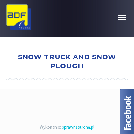
.
SNOW TRUCK AND SNOW
PLOUGH
Wykonanie:
sprawnastrona.pl