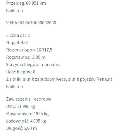
Przebieg: 89 951 km
6586 mh
VIN: VF644AGD000002000
Liczba osi: 2
Napęd: 4×2
Rozmiar opon: 10R17,5
Rozstaw osi: 3,05 m
Skrzynia biegów: manualna
Ilość biegów: 8
2 silniki: silnik zabudowy Iveco, silnik pojazdu Renault
6586 mh
Zawieszenie: resorowe
DMC: 11 990 kg
Masa własna: 7 955 kg
Ładowność: 4 035 kg
Długość: 5,80 m