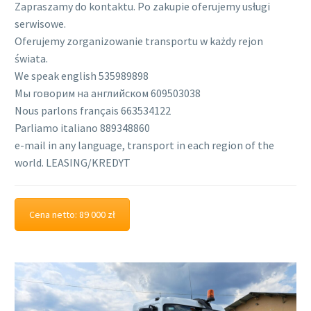
Zapraszamy do kontaktu. Po zakupie oferujemy usługi
serwisowe.
Oferujemy zorganizowanie transportu w każdy rejon
świata.
We speak english 535989898
Мы говорим на английском 609503038
Nous parlons français 663534122
Parliamo italiano 889348860
e-mail in any language, transport in each region of the
world. LEASING/KREDYT
Cena netto: 89 000 zł