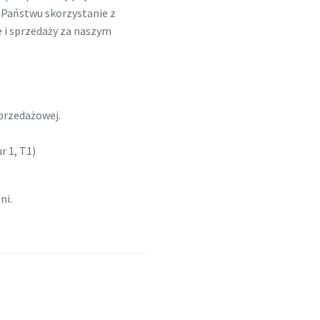
Państwu skorzystanie z
 i sprzedaży za naszym
przedażowej.
r 1, T1)
ni.