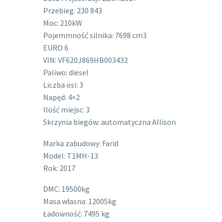
Przebieg: 230 843
Moc: 210kW
Pojemmność silnika: 7698 cm3
EURO 6
VIN: VF620J869HB003432
Paliwo: diesel
Liczba osi: 3
Napęd: 4×2
Ilość miejsc: 3
Skrzynia biegów: automatyczna Allison
Marka zabudowy: Farid
Model: T1MH-13
Rok: 2017
DMC: 19500kg
Masa własna: 12005kg
Ładowność: 7495 kg