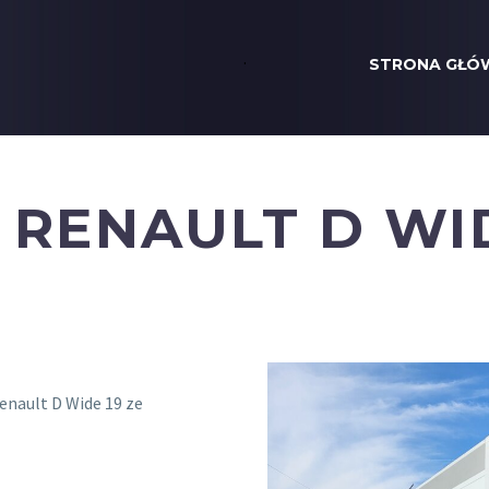
.
STRONA GŁÓ
 RENAULT D WI
nault D Wide 19 ze