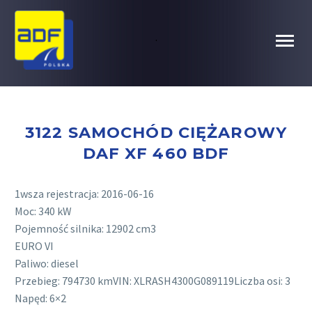
.
3122 SAMOCHÓD CIĘŻAROWY
DAF XF 460 BDF
1wsza rejestracja: 2016-06-16
Moc: 340 kW
Pojemność silnika: 12902 cm3
EURO VI
Paliwo: diesel
Przebieg: 794730 kmVIN: XLRASH4300G089119Liczba osi: 3
Napęd: 6×2