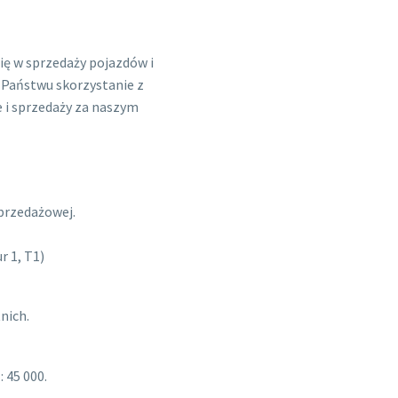
się w sprzedaży pojazdów i
Państwu skorzystanie z
 i sprzedaży za naszym
przedażowej.
r 1, T1)
nich.
 45 000.