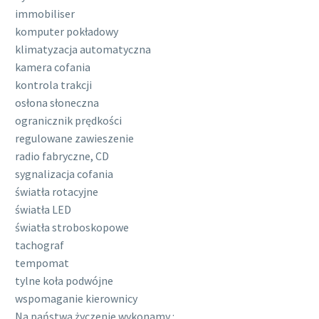
immobiliser
komputer pokładowy
klimatyzacja automatyczna
kamera cofania
kontrola trakcji
osłona słoneczna
ogranicznik prędkości
regulowane zawieszenie
radio fabryczne, CD
sygnalizacja cofania
światła rotacyjne
światła LED
światła stroboskopowe
tachograf
tempomat
tylne koła podwójne
wspomaganie kierownicy
Na państwa życzenie wykonamy :