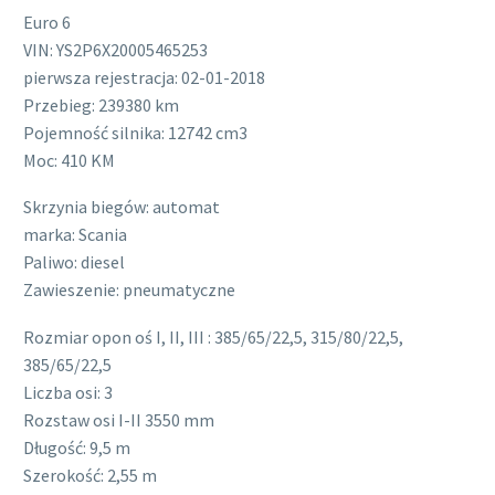
Euro 6
VIN: YS2P6X20005465253
pierwsza rejestracja: 02-01-2018
Przebieg: 239380 km
Pojemność silnika: 12742 cm3
Moc: 410 KM
Skrzynia biegów: automat
marka: Scania
Paliwo: diesel
Zawieszenie: pneumatyczne
Rozmiar opon oś I, II, III : 385/65/22,5, 315/80/22,5,
385/65/22,5
Liczba osi: 3
Rozstaw osi I-II 3550 mm
Długość: 9,5 m
Szerokość: 2,55 m