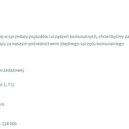
y się w sprzedaży pojazdów i urządzeń komunalnych, chcielibyśmy
zedaży za naszym pośrednictwem zbędnego sprzętu komunalnego
przedażowej.
r 1, T1)
ni.
: 118 000