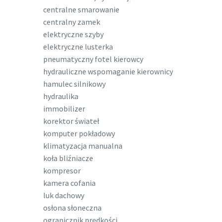
centralne smarowanie
centralny zamek
elektryczne szyby
elektryczne lusterka
pneumatyczny fotel kierowcy
hydrauliczne wspomaganie kierownicy
hamulec silnikowy
hydraulika
immobilizer
korektor świateł
komputer pokładowy
klimatyzacja manualna
koła bliźniacze
kompresor
kamera cofania
luk dachowy
osłona słoneczna
ogranicznik prędkości