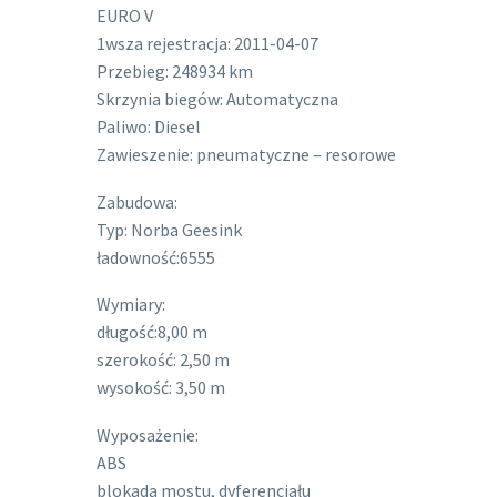
EURO V
1wsza rejestracja: 2011-04-07
Przebieg: 248934 km
Skrzynia biegów: Automatyczna
Paliwo: Diesel
Zawieszenie: pneumatyczne – resorowe
Zabudowa:
Typ: Norba Geesink
ładowność:6555
Wymiary:
długość:8,00 m
szerokość: 2,50 m
wysokość: 3,50 m
Wyposażenie:
ABS
blokada mostu, dyferencjału