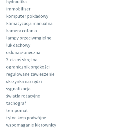
hydraulika
immobiliser
komputer pokładowy
klimatyzacja manualna
kamera cofania
lampy przeciwmgielne
luk dachowy
osłona słoneczna
3-cia oś skrętna
ogranicznik prędkości
regulowane zawieszenie
skrzynka narzędzi
sygnalizacja
światła rotacyjne
tachograf
tempomat
tylne koła podwójne
wspomaganie kierownicy