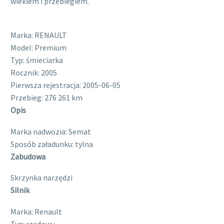
wiekiem i przebiegiem.
Marka:
RENAULT
Model:
Premium
Typ:
śmieciarka
Rocznik:
2005
Pierwsza rejestracja:
2005-06-05
Przebieg:
276 261 km
Opis
Marka nadwozia:
Semat
Sposób załadunku:
tylna
Zabudowa
Skrzynka narzędzi
Silnik
Marka:
Renault
Typ:
rzędowy