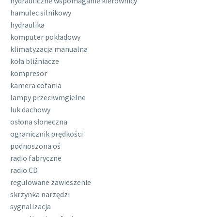
hydrauliczne wspomaganie kierownicy
hamulec silnikowy
hydraulika
komputer pokładowy
klimatyzacja manualna
koła bliźniacze
kompresor
kamera cofania
lampy przeciwmgielne
luk dachowy
osłona słoneczna
ogranicznik prędkości
podnoszona oś
radio fabryczne
radio CD
regulowane zawieszenie
skrzynka narzędzi
sygnalizacja